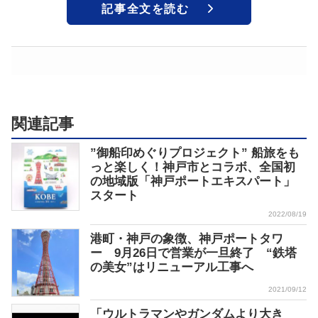
記事全文を読む
関連記事
”御船印めぐりプロジェクト” 船旅をも
っと楽しく！神戸市とコラボ、全国初
の地域版「神戸ポートエキスパート」
スタート
2022/08/19
港町・神戸の象徴、神戸ポートタワ
ー 9月26日で営業が一旦終了 “鉄塔
の美女”はリニューアル工事へ
2021/09/12
「ウルトラマンやガンダムより大き