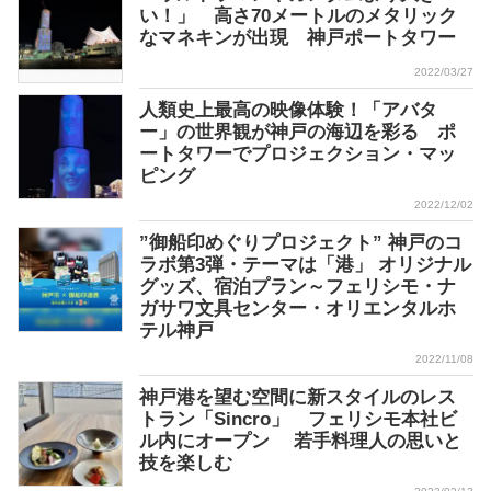
い！」 高さ70メートルのメタリック
なマネキンが出現 神戸ポートタワー
2022/03/27
人類史上最高の映像体験！「アバタ
ー」の世界観が神戸の海辺を彩る ポ
ートタワーでプロジェクション・マッ
ピング
2022/12/02
”御船印めぐりプロジェクト” 神戸のコ
ラボ第3弾・テーマは「港」 オリジナル
グッズ、宿泊プラン～フェリシモ・ナ
ガサワ文具センター・オリエンタルホ
テル神戸
2022/11/08
神戸港を望む空間に新スタイルのレス
トラン「Sincro」 フェリシモ本社ビ
ル内にオープン 若手料理人の思いと
技を楽しむ