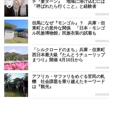
チ『妻ターン』 地域に溶け込むには
「呼ばれたら行くこと」と経験者
2023/03/30
但馬になぜ『モンゴル』？ 兵庫・但
東町との意外な関係 「日本・モンゴ
ル民族博物館」民族衣装の試着も
2023/04/13
「シルクロードのまち」兵庫・但東町
西日本最大級『たんとうチューリップ
まつり』開催 4月10日から
2023/04/08
アフリカ・サファリをめぐる官民の軋
轢 社会課題を乗り越えたキーワード
は『観光』
2023/02/23