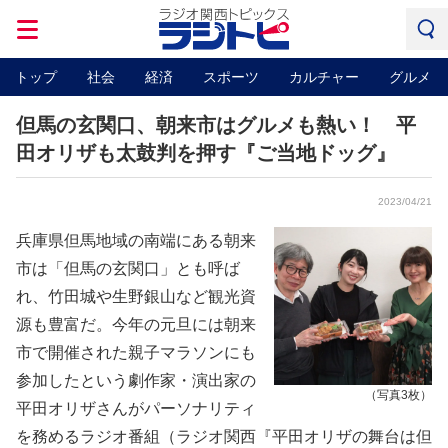
トップ
社会
経済
スポーツ
カルチャー
グルメ
但馬の玄関口、朝来市はグルメも熱い！ 平
田オリザも太鼓判を押す『ご当地ドッグ』
2023/04/21
兵庫県但馬地域の南端にある朝来
市は「但馬の玄関口」とも呼ば
れ、竹田城や生野銀山など観光資
源も豊富だ。今年の元旦には朝来
市で開催された親子マラソンにも
参加したという劇作家・演出家の
（写真3枚）
平田オリザさんがパーソナリティ
を務めるラジオ番組（ラジオ関西『平田オリザの舞台は但