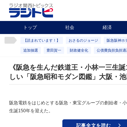
トップ
社会
経済
【読まれています！】
おさるのジョージ
阪急阪神ホ
追加抽選
豊田賀一
財政健全化
公債費負担負担適
《阪急を生んだ鉄道王・小林一三生誕1
しい「阪急昭和モダン図鑑」大阪・池
阪急電鉄をはじめとする阪急・東宝グループの創始者・小林
生誕150年を迎えた。
記事全文を読む