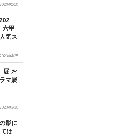
2023/02/10
02
 六甲
ど人気ス
2023/04/25
」展 お
ラマ展
2023/03/30
の影に
しては