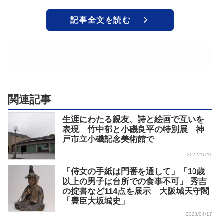
記事全文を読む
関連記事
生涯にわたる親友、詩と絵画で互いを
表現 竹中郁と小磯良平の特別展 神
戸市立小磯記念美術館で
2022/11/11
「侍女の手紙は門番を通して」「10歳
以上の男子は台所での食事不可」 秀吉
の掟書など114点を展示 大阪城天守閣
「豊臣大坂城史」
2023/04/17