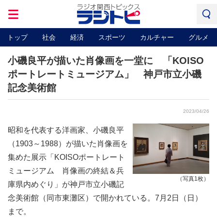
トップ
社会
経済
スポーツ
カルチャー
グルメ
小磯良平が描いた肖像画を一堂に 「KOISO
ポートレートミュージアム」 神戸市立小磯
記念美術館
2023/04/26
昭和を代表する洋画家、小磯良平
（1903～1988）が描いた肖像画を
集めた展示「KOISOポートレート
ミュージアム 肖像画の終結＆兵
（写真1枚）
庫県内めぐり」が神戸市立小磯記
念美術館（同市東灘区）で開かれている。7月2日（日）
まで。