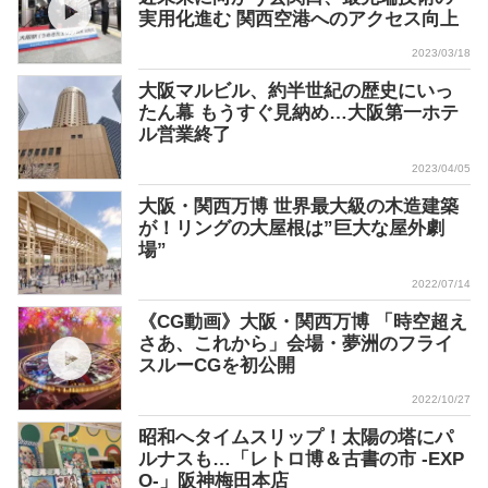
実用化進む 関西空港へのアクセス向上
2023/03/18
大阪マルビル、約半世紀の歴史にいっ
たん幕 もうすぐ見納め…大阪第一ホテ
ル営業終了
2023/04/05
大阪・関西万博 世界最大級の木造建築
が！リングの大屋根は”巨大な屋外劇
場”
2022/07/14
《CG動画》大阪・関西万博 「時空超え
さあ、これから」会場・夢洲のフライ
スルーCGを初公開
2022/10/27
昭和へタイムスリップ！太陽の塔にパ
ルナスも…「レトロ博＆古書の市 -EXP
O-」阪神梅田本店