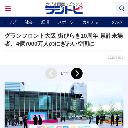
トップ
社会
経済
スポーツ
カルチャー
グルメ
グランフロント大阪 街びらき10周年 累計来場
者、4億7000万人のにぎわい空間に
2023/04/27
Next
1/44
Prev