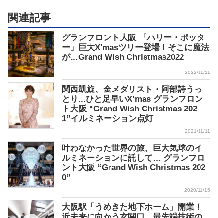
関連記事
グランフロント大阪 「ハリー・ポッタ
ー」巨大X'masツリー登場！そこに魔法
が…Grand Wish Christmas2022
2022/11/11
関西凱旋、金メダリスト・阿部詩うっ
とり...ひと足早いX’mas グランフロン
ト大阪 “Grand Wish Christmas 202
1”イルミネーション点灯
2021/11/11
叶わなかった世界の旅、巨大気球のイ
ルミネーションに託して… グランフロ
ント大阪 “Grand Wish Christmas 202
0”
2020/11/15
大阪駅「うめきた地下ホーム」開業！
近未来に向かう玄関口、最先端技術の