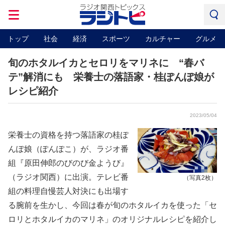
トップ
社会
経済
スポーツ
カルチャー
グルメ
旬のホタルイカとセロリをマリネに “春バ
テ”解消にも 栄養士の落語家・桂ぽんぽ娘が
レシピ紹介
2023/05/04
栄養士の資格を持つ落語家の桂ぽ
んぽ娘（ぽんぽこ）が、ラジオ番
組『原田伸郎のびのび金ようび』
（ラジオ関西）に出演。テレビ番
（写真2枚）
組の料理自慢芸人対決にも出場す
る腕前を生かし、今回は春が旬のホタルイカを使った「セ
ロリとホタルイカのマリネ」のオリジナルレシピを紹介し