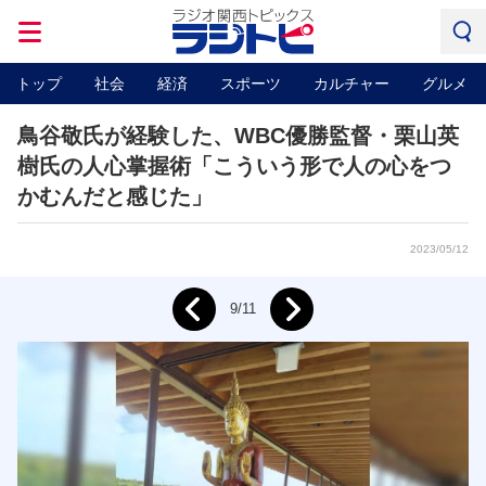
トップ
社会
経済
スポーツ
カルチャー
グルメ
鳥谷敬氏が経験した、WBC優勝監督・栗山英
樹氏の人心掌握術「こういう形で人の心をつ
かむんだと感じた」
2023/05/12
Next
9/11
Prev