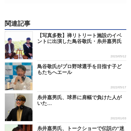
関連記事
【写真多数】禅リトリート施設のイベ
ントに出演した鳥谷敬氏・糸井嘉男氏
2023/05/12
鳥谷敬氏がプロ野球選手を目指す子ど
もたちへエール
2022/05/17
糸井嘉男氏、球界に肩幅で負けた人が
いた…
2022/01/03
糸井嘉男氏、トークショーで伝説の“迷