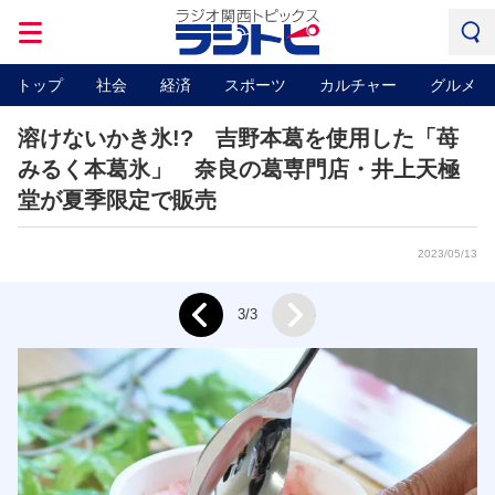
トップ
社会
経済
スポーツ
カルチャー
グルメ
溶けないかき氷!? 吉野本葛を使用した「苺
みるく本葛氷」 奈良の葛専門店・井上天極
堂が夏季限定で販売
2023/05/13
Next
3/3
Prev