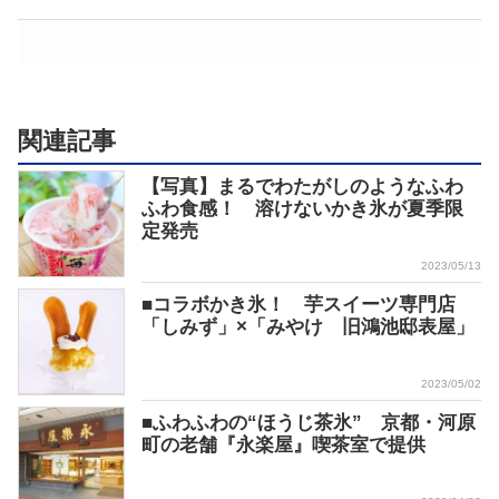
関連記事
【写真】まるでわたがしのようなふわ
ふわ食感！ 溶けないかき氷が夏季限
定発売
2023/05/13
■コラボかき氷！ 芋スイーツ専門店
「しみず」×「みやけ 旧鴻池邸表屋」
2023/05/02
■ふわふわの“ほうじ茶氷” 京都・河原
町の老舗『永楽屋』喫茶室で提供