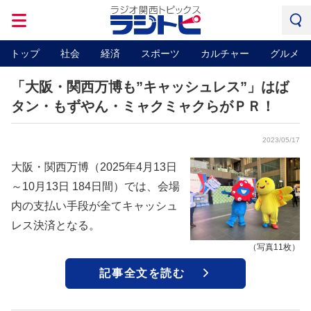
トップ
社会
経済
スポーツ
カルチャー
グルメ
「大阪・関西万博も”キャッシュレス”」はば
タン・もずやん・ミャクミャクらがＰＲ！
2023/05/17
大阪・関西万博（2025年4月13日
～10月13日 184日間）では、会場
内の支払い手段が全てキャッシュ
レス決済となる。
（写真11枚）
記事全文を読む