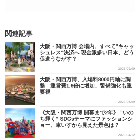
関連記事
大阪・関西万博 会場内、すべて"キャッ
シュレス"決済へ 現金派多い日本、どう
促進うながす？
2023/05/09
大阪・関西万博、入場料8000円軸に調
整 運営費1.6倍に増加、警備強化も重
要視
2023/05/09
《大阪・関西万博 開幕まで2年》 ”いの
ち輝く” SDGsテーマにファッションシ
ョー、車いすから見えた景色は？
2023/04/12