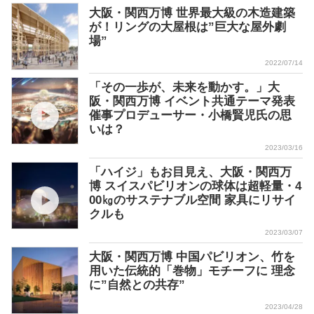
大阪・関西万博 世界最大級の木造建築
が！リングの大屋根は”巨大な屋外劇
場”
2022/07/14
「その一歩が、未来を動かす。」大
阪・関西万博 イベント共通テーマ発表
催事プロデューサー・小橋賢児氏の思
いは？
2023/03/16
「ハイジ」もお目見え、大阪・関西万
博 スイスパビリオンの球体は超軽量・4
00㎏のサステナブル空間 家具にリサイ
クルも
2023/03/07
大阪・関西万博 中国パビリオン、竹を
用いた伝統的「巻物」モチーフに 理念
に”自然との共存”
2023/04/28