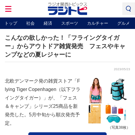
トップ
社会
経済
スポーツ
カルチャー
グルメ
こんなの欲しかった！「フライングタイガ
ー」からアウトドア雑貨発売 フェスやキャ
ンプなどの夏レジャーに
2023/05/23
北欧デンマーク発の雑貨ストア「F
lying Tiger Copenhagen（以下フラ
イングタイガー）」が、「フェス
＆キャンプ」シリーズ25商品を新
発売した。5月中旬から順次発売予
定。
（写真38枚）