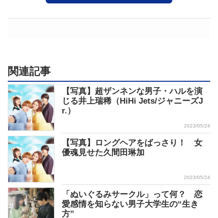
関連記事
【写真】超ザンネンな男子・ハルを演
じる井上瑞稀（HiHi Jets/ジャニーズJ
r.）
2023/05/24
【写真】ロングヘアをばっさり！ 女
優魂見せた久間田琳加
2023/05/24
「ぬいぐるみサークル」って何？ 恋
愛感情を知らない男子大学生の“生き
方”