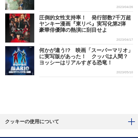
2023/04/26
圧倒的女性支持率！ 発行部数7千万超
ヤンキー漫画『東リベ』実写化第2弾
豪華俳優陣の熱演に刮目せよ
2023/04/17
何かが違う!? 映画「スーパーマリオ」
に実写版があった！ クッパは人間？
ヨッシーはリアルすぎる恐竜！
2023/05/10
クッキーの使用について