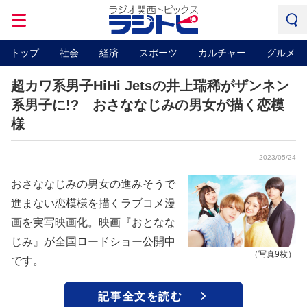
トップ
社会
経済
スポーツ
カルチャー
グルメ
超カワ系男子HiHi Jetsの井上瑞稀がザンネン
系男子に!? おさななじみの男女が描く恋模
様
2023/05/24
おさななじみの男女の進みそうで
進まない恋模様を描くラブコメ漫
画を実写映画化。映画『おとなな
じみ』が全国ロードショー公開中
（写真9枚）
です。
記事全文を読む