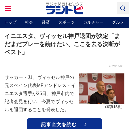
トップ
社会
経済
スポーツ
カルチャー
グルメ
イニエスタ、ヴィッセル神戸退団が決定「ま
だまだプレーを続けたい、ここを去る決断が
ベスト」
2023/05/25
サッカー・J1、ヴィッセル神戸の
元スペイン代表MFアンドレス・イ
ニエスタ選手が25日、神戸市内で
記者会見を行い、今夏でヴィッセ
（写真15枚）
ルを退団することを発表した。
記事全文を読む