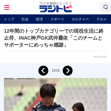
トップ
社会
経済
スポーツ
カルチャー
グルメ
12年間のトップカテゴリーでの現役生活に終
止符、INAC神戸GK武仲麗依「このチームと
サポーターにめっちゃ感謝」
2023/05/31
Next
13/19
Prev