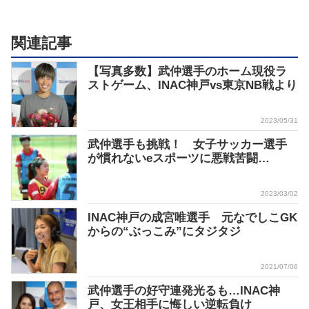
関連記事
【写真多数】武仲選手のホーム現役ラ
ストゲーム、INAC神戸vs東京NB戦より
2023/05/31
武仲選手も挑戦！ 女子サッカー選手
が慣れないeスポーツに悪戦苦闘…
2023/03/02
INAC神戸の成宮唯選手 元なでしこGK
からの“ぶっこみ”にタジタジ
2021/07/06
武仲選手の好守連発光るも…INAC神
戸、女王相手に悔しい逆転負け