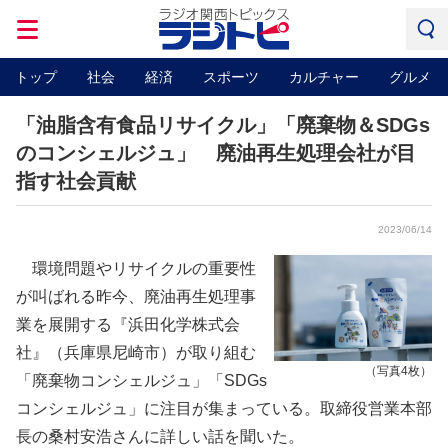
トップ
社会
経済
スポーツ
カルチャー
グルメ
「油脂含有食品リサイクル」「廃棄物＆SDGs
のコンシェルジュ」 廃油再生処理会社が目
指す社会貢献
2023/06/14
環境問題やリサイクルの重要性
が叫ばれる昨今、廃油再生処理事
業を展開する『浜田化学株式会
社』（兵庫県尼崎市）が取り組む
（写真4枚）
「廃棄物コンシェルジュ」「SDGs
コンシェルジュ」に注目が集まっている。取締役営業本部
長の桑村安浩さんに詳しい話を聞いた。