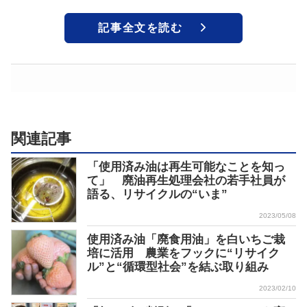
記事全文を読む
関連記事
「使用済み油は再生可能なことを知っ
て」 廃油再生処理会社の若手社員が
語る、リサイクルの“いま”
2023/05/08
使用済み油「廃食用油」を白いちご栽
培に活用 農業をフックに“リサイク
ル”と“循環型社会”を結ぶ取り組み
2023/02/10