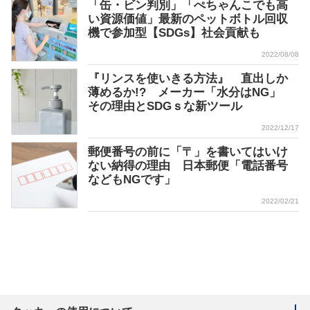
「缶・ビン判別」「ぺちゃんこでも高
い資源価値」最新のペットボトル回収
機で参加型【SDGs】社会貢献も
2022/08/08
『リンスを使いきる方法』 直出しか
薄めるか!? メーカー「水分はNG」
その理由とSDGｓな新ツール
2022/12/17
郵便番号の前に「〒」を書いてはいけ
ない納得の理由 日本郵便「電話番号
などもNGです」
2022/02/21