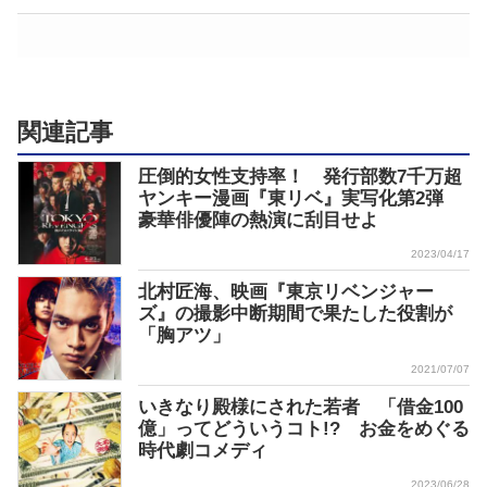
関連記事
圧倒的女性支持率！ 発行部数7千万超
ヤンキー漫画『東リベ』実写化第2弾
豪華俳優陣の熱演に刮目せよ
2023/04/17
北村匠海、映画『東京リベンジャー
ズ』の撮影中断期間で果たした役割が
「胸アツ」
2021/07/07
いきなり殿様にされた若者 「借金100
億」ってどういうコト!? お金をめぐる
時代劇コメディ
2023/06/28