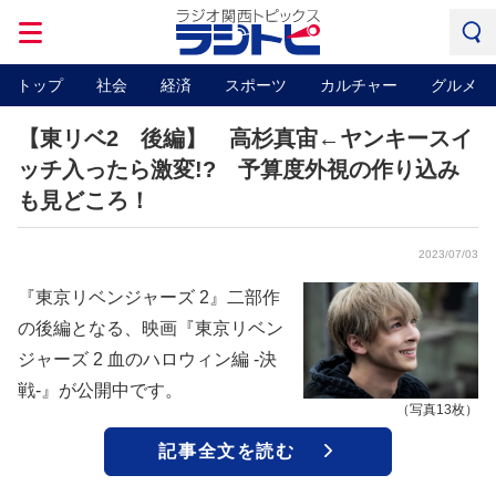
トップ
社会
経済
スポーツ
カルチャー
グルメ
【東リベ2 後編】 高杉真宙←ヤンキースイ
ッチ入ったら激変!? 予算度外視の作り込み
も見どころ！
2023/07/03
『東京リベンジャーズ 2』二部作
の後編となる、映画『東京リベン
ジャーズ 2 血のハロウィン編 -決
戦-』が公開中です。
（写真13枚）
記事全文を読む