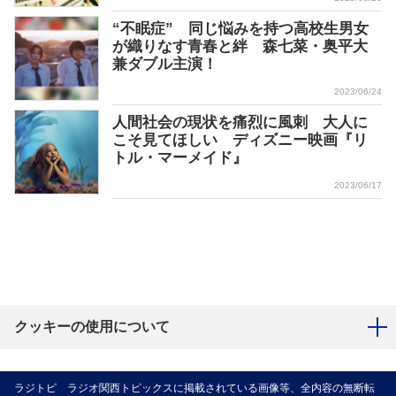
“不眠症” 同じ悩みを持つ高校生男女
が織りなす青春と絆 森七菜・奥平大
兼ダブル主演！
2023/06/24
人間社会の現状を痛烈に風刺 大人に
こそ見てほしい ディズニー映画『リ
トル・マーメイド』
2023/06/17
クッキーの使用について
ラジトピ ラジオ関西トピックスに掲載されている画像等、全内容の無断転