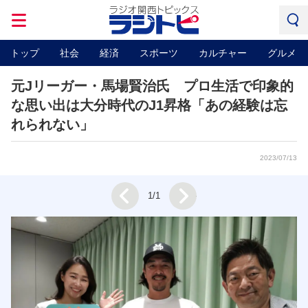
トップ
社会
経済
スポーツ
カルチャー
グルメ
元Jリーガー・馬場賢治氏 プロ生活で印象的
な思い出は大分時代のJ1昇格「あの経験は忘
れられない」
2023/07/13
Next
1/1
Prev