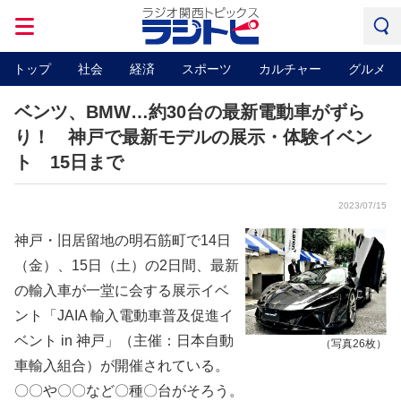
トップ
社会
経済
スポーツ
カルチャー
グルメ
ベンツ、BMW…約30台の最新電動車がずら
り！ 神戸で最新モデルの展示・体験イベン
ト 15日まで
2023/07/15
神戸・旧居留地の明石筋町で14日
（金）、15日（土）の2日間、最新
の輸入車が一堂に会する展示イベ
ント「JAIA 輸入電動車普及促進イ
ベント in 神戸」（主催：日本自動
（写真26枚）
車輸入組合）が開催されている。
〇〇や〇〇など〇種〇台がそろう。