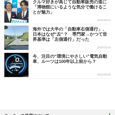
クルマ好きが高じて自動車販売の道に
「博物館にいるような気分で働けるこ
とが魅力」
2022/04/21
海外では大半の「自動車右側通行」、
日本はなぜ“左”？ 専門家→かつて世
界基準は「左側通行」だった
2022/11/14
今、注目の“環境にやさしい”電気自動
車、ルーツは100年以上前から？
2021/05/25