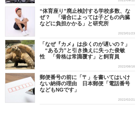
2022/09/12
“体育座り”廃止検討する学校多数、な
ぜ？ 「場合によっては子どもの内臓
などに負担かかる」と研究所
2023/01/23
「なぜ『カメ』は歩くのが遅いの？」
“ある力”と引き換えに失った俊敏
性 「骨格は常識覆す」と飼育員
2022/08/16
郵便番号の前に「〒」を書いてはいけ
ない納得の理由 日本郵便「電話番号
などもNGです」
2022/02/21