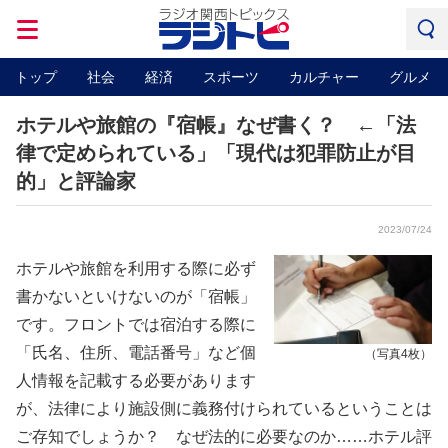
トップ
社会
経済
スポーツ
カルチャー
グルメ
ホテルや旅館の『宿帳』なぜ書く？ ←「法
律で定められている」「現代は犯罪防止が目
的」と評論家
2023/07/24
ホテルや旅館を利用する際に必ず
書かないといけないのが「宿帳」
です。フロントでは宿泊する際に
「氏名、住所、電話番号」など個
（写真4枚）
人情報を記載する必要があります
が、法律により施設側に義務付けられているということは
ご存知でしょうか？ なぜ法的に必要なのか……ホテル評