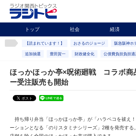
トップ
社会
経済
【読まれています！】
おさるのジョージ
阪急阪神ホ
追加抽選
豊田賀一
財政健全化
公債費負担負担適
ほっかほっか亭×呪術廻戦 コラボ商
ー受注販売も開始
持ち帰り弁当「ほっかほっか亭」が「ハラペコを祓え！
ーションとなる「のりスタミナシリーズ」2種を発売する。