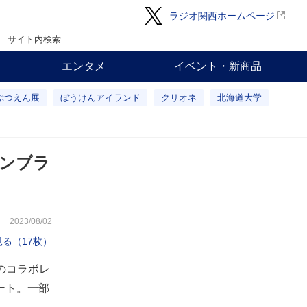
ラジオ関西ホームページ
サイト内検索
エンタメ
イベント・新商品
ぶつえん展
ぼうけんアイランド
クリオネ
北海道大学
タンブラ
2023/08/02
る（17枚）
のコラボレ
ート。一部