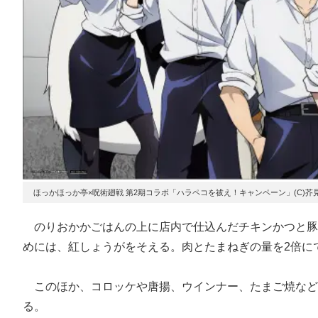
ほっかほっか亭×呪術廻戦 第2期コラボ「ハラペコを祓え！キャンペーン」(C)
のりおかかごはんの上に店内で仕込んだチキンかつと豚肉
めには、紅しょうがをそえる。肉とたまねぎの量を2倍に
このほか、コロッケや唐揚、ウインナー、たまご焼などを
る。