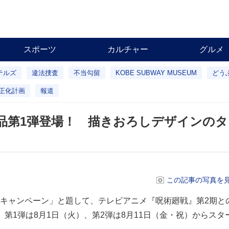
スポーツ
カルチャー
グルメ
テルズ
違法捜査
不当勾留
KOBE SUBWAY MUSEUM
どう
正化計画
報道
品第1弾登場！ 描きおろしデザインの
この記事の写真を見
キャンペーン」と題して、テレビアニメ『呪術廻戦』第2期と
第1弾は8月1日（火）、第2弾は8月11日（金・祝）からスタ