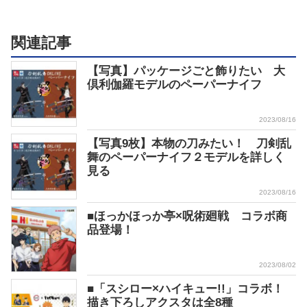
関連記事
【写真】パッケージごと飾りたい 大
倶利伽羅モデルのペーパーナイフ
2023/08/16
【写真9枚】本物の刀みたい！ 刀剣乱
舞のペーパーナイフ２モデルを詳しく
見る
2023/08/16
■ほっかほっか亭×呪術廻戦 コラボ商
品登場！
2023/08/02
■「スシロー×ハイキュー!!」コラボ！
描き下ろしアクスタは全8種