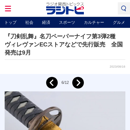
トップ
社会
経済
スポーツ
カルチャー
グルメ
『刀剣乱舞』名刀ペーパーナイフ第3弾2種
ヴィレヴァンECストアなどで先行販売 全国
発売は9月
2023/08/16
Next
6/12
Prev