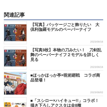
関連記事
【写真】パッケージごと飾りたい 大
倶利伽羅モデルのペーパーナイフ
2023/08/16
【写真9枚】本物の刀みたい！ 刀剣乱
舞のペーパーナイフ２モデルを詳しく
見る
2023/08/16
■ほっかほっか亭×呪術廻戦 コラボ商
品登場！
2023/08/02
■「スシロー×ハイキュー!!」コラボ！
描き下ろしアクスタは全8種