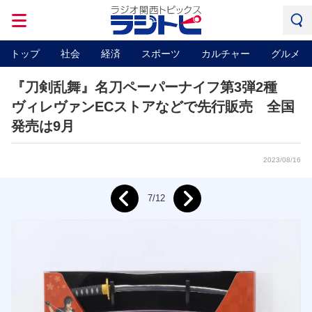
トップ
社会
経済
スポーツ
カルチャー
グルメ
『刀剣乱舞』名刀ペーパーナイフ第3弾2種
ヴィレヴァンECストアなどで先行販売 全国
発売は9月
2023/08/16
Next
7/12
Prev