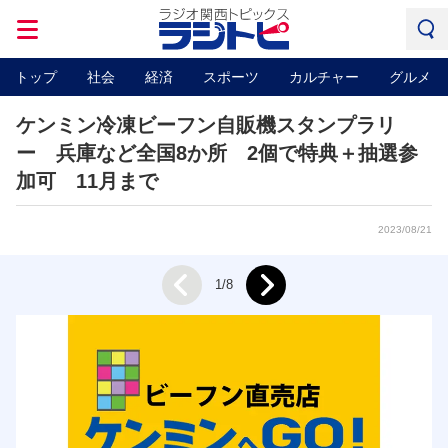
トップ
社会
経済
スポーツ
カルチャー
グルメ
ケンミン冷凍ビーフン自販機スタンプラリ
ー 兵庫など全国8か所 2個で特典＋抽選参
加可 11月まで
2023/08/21
Next
1/8
Prev