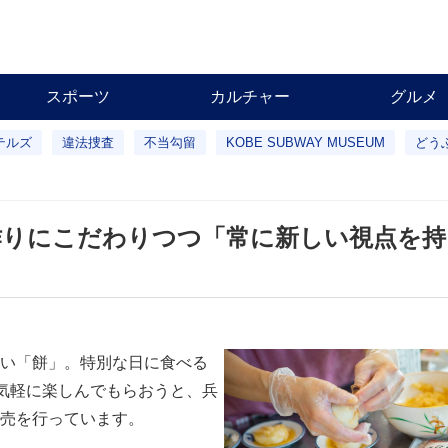
スポーツ
カルチャー
グルメ
テルズ
違法捜査
不当勾留
KOBE SUBWAY MUSEUM
どう
作りにこだわりつつ「常に新しい視点を持
い「餅」。特別な日に食べる
を気軽に楽しんでもらおうと、兵
売を行っています。