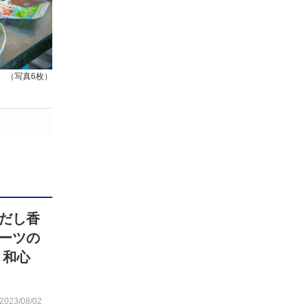
（写真6枚）
だし香
ーツの
 和心
2023/08/02