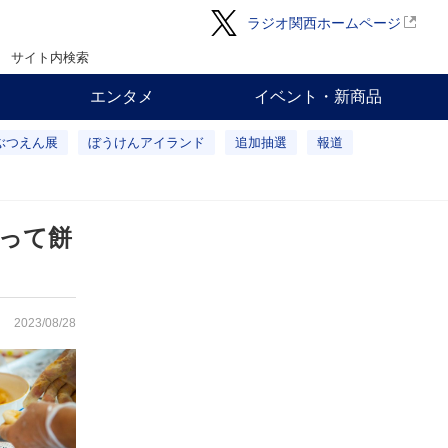
ラジオ関西ホームページ
サイト内検索
エンタメ
イベント・新商品
ぶつえん展
ぼうけんアイランド
追加抽選
報道
って餅
2023/08/28