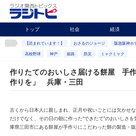
トップ
社会
経済
【読まれています！】
おさるのジョージ
阪急阪神ホ
高校野球
神戸
姫路
防災
ミャクミャク
作りたてのおいしさ届ける餅屋 手
作りを」 兵庫・三田
古くから日本人に親しまれ、正月や祝いごとには欠かせな
だけでなく、その日の朝に作った“できたて”のおいしさ
庫県三田市にある餅屋が手作りにこだわった餅の製造・販