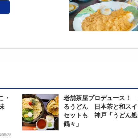
こ・
老舗茶屋プロデュース！ 
味
るうどん 日本茶と和スイ
セットも 神戸「うどん処
鶴々」
3/08/28