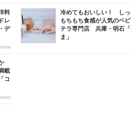
洋料
冷めてもおいしい！ しっ
ドレ
もちもち食感が人気のベビ
・デ
テラ専門店 兵庫・明石「
ま」
3/05/06
か
満載
「コ
3/02/03