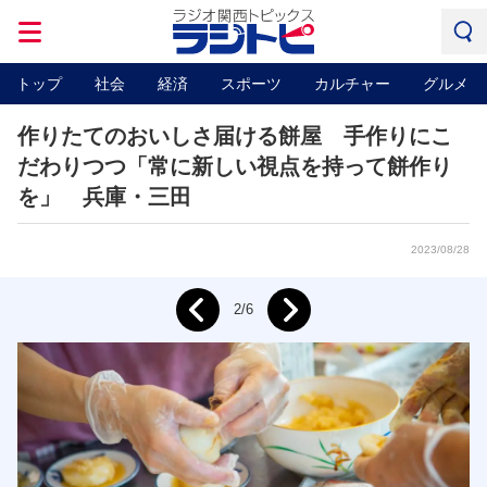
トップ
社会
経済
スポーツ
カルチャー
グルメ
作りたてのおいしさ届ける餅屋 手作りにこ
だわりつつ「常に新しい視点を持って餅作り
を」 兵庫・三田
2023/08/28
Next
2/6
Prev