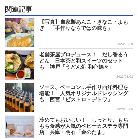
関連記事
【写真】自家製あんこ・きなこ・よも
ぎ 「手作りならではの味を」
2023/08/28
老舗茶屋プロデュース！ だし香るう
どん 日本茶と和スイーツのセット
も 神戸「うどん処 和心鶴々」
2023/08/02
ソース、ベーコン…手作り西洋料理を
堪能！ 人気オリジナルドレッシング
も 西宮「ビストロ・デトワ」
2023/05/06
冷めてもおいしい！ しっとり、もち
もち食感が人気のベビーカステラ専門
店 兵庫・明石「金のたま」