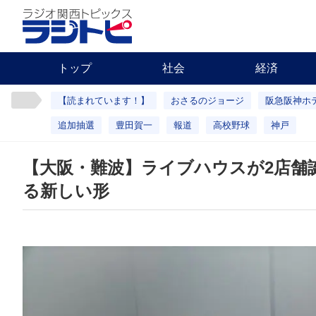
トップ
社会
経済
【読まれています！】
おさるのジョージ
阪急阪神ホ
追加抽選
豊田賀一
報道
高校野球
神戸
【大阪・難波】ライブハウスが2店舗
る新しい形