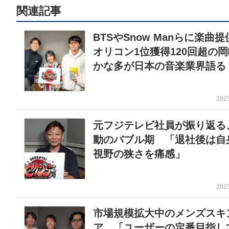
関連記事
BTSやSnow Manらに楽曲
オリコン1位獲得120回超の
かな多が日本の音楽業界語る
202
元フジテレビ社員が振り返る
動のバブル期 「退社後は自
視野の狭さを痛感」
202
市場規模拡大中のメンズスキ
ア 「ユーザーの定番目指し