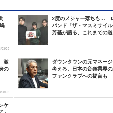
提供
2度のメジャー落ちも… 
岡嶋
バンド「ザ・マスミサイル
芳基が語る、これまでの道
3/03/29
、激
ダウンタウンの元マネージ
身の
考える、日本の音楽業界
ファンクラブへの提言も
3/08/03
ンケ
て」