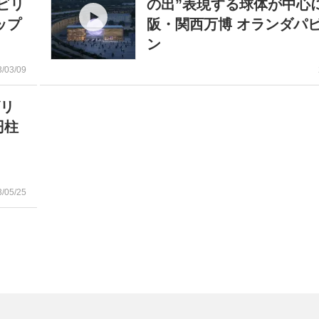
ビリ
の出”表現する球体が中心に
ップ
阪・関西万博 オランダパ
ン
3/03/09
ビリ
円柱
3/05/25