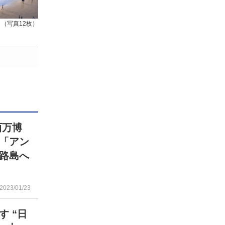
（写真12枚）
西万博
”「アン
路島へ
2023/01/23
 “日