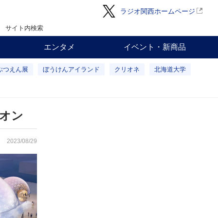
ラジオ関西ホームページ
サイト内検索
エンタメ
イベント・新商品
ぶつえん展
ぼうけんアイランド
クリオネ
北海道大学
オン
2023/08/29