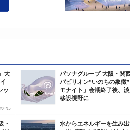
」大
パソナグループ 大阪・関
ザイ
パビリオン“いのちの象徴
シッ
モナイト」会期終了後、淡
移設視野に
3/04/15
阪・
水からエネルギーを生み出す