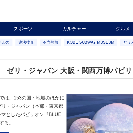
スポーツ
カルチャー
グルメ
テルズ
違法捜査
不当勾留
KOBE SUBWAY MUSEUM
どう
 ゼリ・ジャパン 大阪・関西万博パビリ
間）では、153の国・地域のほかに
ゼリ・ジャパン（本部・東京都
マとしたパビリオン『BLUE
展する。