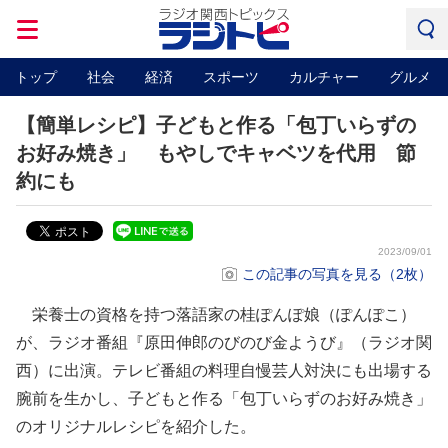
トップ
社会
経済
スポーツ
カルチャー
グルメ
【簡単レシピ】子どもと作る「包丁いらずの
お好み焼き」 もやしでキャベツを代用 節
約にも
2023/09/01
この記事の写真を見る（2枚）
栄養士の資格を持つ落語家の桂ぽんぽ娘（ぽんぽこ）
が、ラジオ番組『原田伸郎のびのび金ようび』（ラジオ関
西）に出演。テレビ番組の料理自慢芸人対決にも出場する
腕前を生かし、子どもと作る「包丁いらずのお好み焼き」
のオリジナルレシピを紹介した。