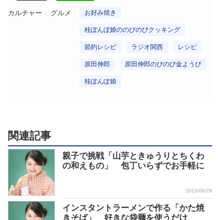
ー
カルチャー
グルメ
お好み焼き
ヤ
桂ぽんぽ娘ののびのびクッキング
ー
節約レシピ
ラジオ関西
レシピ
原田伸郎
原田伸郎のびのび金ようび
桂ぽんぽ娘
関連記事
親子で挑戦「山芋ときゅうりとちくわ
の和えもの」 包丁いらずでお手軽に
2023/08/29
インスタントラーメンで作る「かた焼
きそば」 好きな袋麺を使うだけ