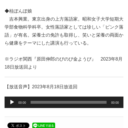
◆桂ぽんぽ娘
吉本興業。東京出身の上方落語家。昭和女子大学短期大
学部食物科学科卒。女性落語家としては珍しい「ピンク落
語」が有名。栄養士の免許も取得し、笑いと栄養の両面か
ら健康をテーマにした講演も行っている。
※ラジオ関西『原田伸郎のびのび金ようび』 2023年8月
18日放送回より
【放送音声】2023年8月18日放送回
音
00:00
00:00
声
プ
レ