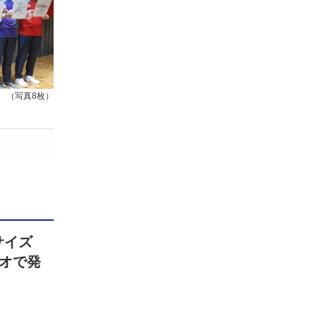
（写真8枚）
サイズ
オで発