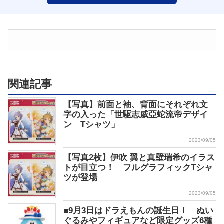
関連記事
【写真】前面と袖、背面にそれぞれ文
字の入った「世駆志威亞蛇流帝デザイ
ン Tシャツ」
2023/09/05
【写真2枚】伊吹 翼と真壁瑞希のイラス
トが目立つ！ フルグラフィックTシャ
ツが登場
2023/09/05
■9月3日はドラえもんの誕生日！ ぬい
ぐるみやフィギュアなど限定グッズ6種