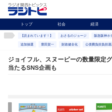
トップ
社会
経済
【読まれています！】
おさるのジョージ
阪急阪神ホ
追加抽選
豊田賀一
財政健全化
公債費負担負担適
ジョイフル、スヌーピーの数量限定
当たるSNS企画も