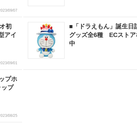
2023/09/07
オ初
■「ドラえもん」誕生日
型アイ
グッズ全6種 ECスト
中
2023/09/01
ップホ
ラップ
2023/08/25