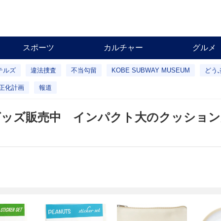
スポーツ
カルチャー
グルメ
テルズ
違法捜査
不当勾留
KOBE SUBWAY MUSEUM
どう
正化計画
報道
グッズ販売中 インパクト大のクッション