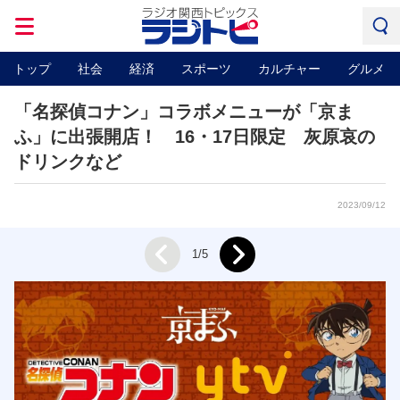
トップ
社会
経済
スポーツ
カルチャー
グルメ
「名探偵コナン」コラボメニューが「京ま
ふ」に出張開店！ 16・17日限定 灰原哀の
ドリンクなど
2023/09/12
Next
1/5
Prev