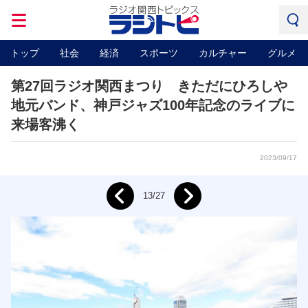
トップ
社会
経済
スポーツ
カルチャー
グルメ
第27回ラジオ関西まつり きただにひろしや
地元バンド、神戸ジャズ100年記念のライブに
来場客沸く
2023/09/17
Next
13/27
Prev