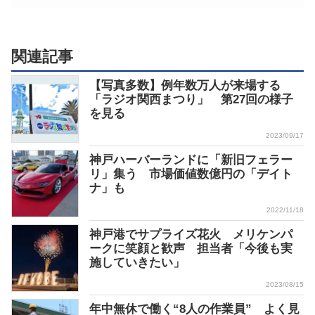
関連記事
【写真多数】例年数万人が来場する
「ラジオ関西まつり」 第27回の様子
を見る
2023/09/17
神戸ハーバーランドに「新旧フェラー
リ」集う 市場価値数億円の「デイト
ナ」も
2022/11/18
神戸港でサプライズ花火 メリケンパ
ークに笑顔と歓声 担当者「今後も実
施していきたい」
2023/08/15
年中無休で働く“8人の作業員” よく見