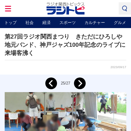
トップ
社会
経済
スポーツ
カルチャー
グルメ
第27回ラジオ関西まつり きただにひろしや
地元バンド、神戸ジャズ100年記念のライブに
来場客沸く
2023/09/17
Next
25/27
Prev