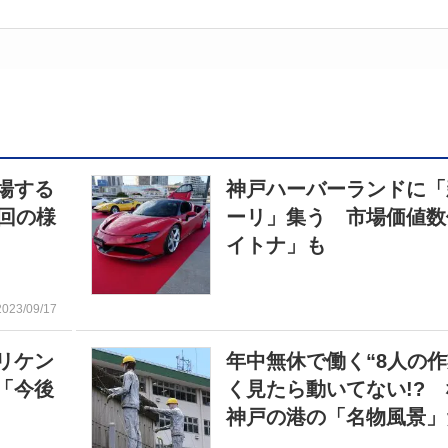
場する
神戸ハーバーランドに「
回の様
ーリ」集う 市場価値数
イトナ」も
2023/09/17
リケン
年中無休で働く“8人の作
「今後
く見たら動いてない!?
神戸の港の「名物風景」