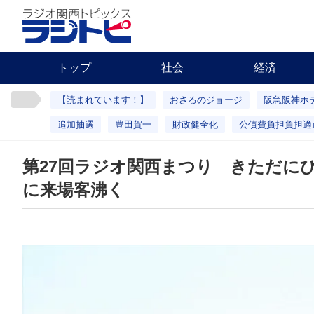
トップ
社会
経済
【読まれています！】
おさるのジョージ
阪急阪神ホ
追加抽選
豊田賀一
財政健全化
公債費負担負担適
第27回ラジオ関西まつり きただに
に来場客沸く