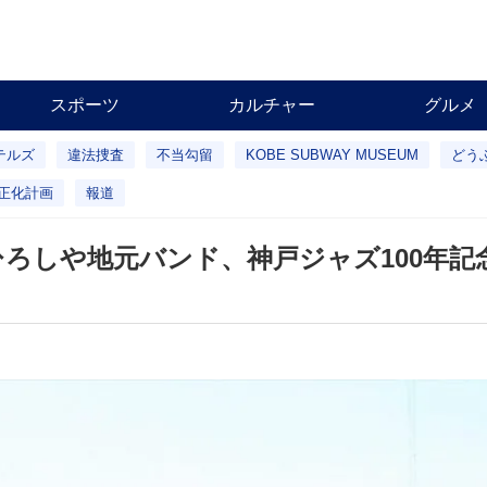
スポーツ
カルチャー
グルメ
テルズ
違法捜査
不当勾留
KOBE SUBWAY MUSEUM
どう
正化計画
報道
ひろしや地元バンド、神戸ジャズ100年記