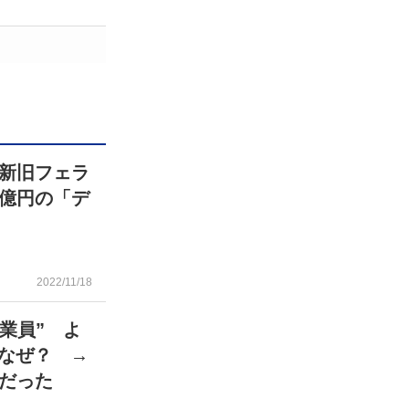
新旧フェラ
億円の「デ
2022/11/18
業員” よ
 なぜ？ →
だった