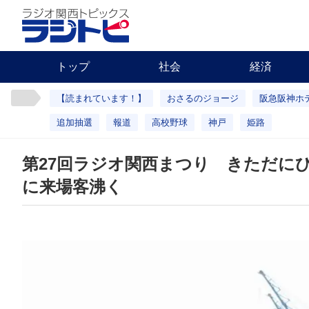
トップ
社会
経済
【読まれています！】
おさるのジョージ
阪急阪神ホ
追加抽選
報道
高校野球
神戸
姫路
第27回ラジオ関西まつり きただに
に来場客沸く