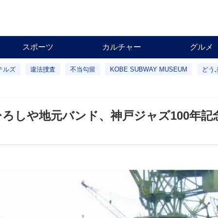
スポーツ
カルチャー
グルメ
テルズ
違法捜査
不当勾留
KOBE SUBWAY MUSEUM
どう
ひろしや地元バンド、神戸ジャズ100年記