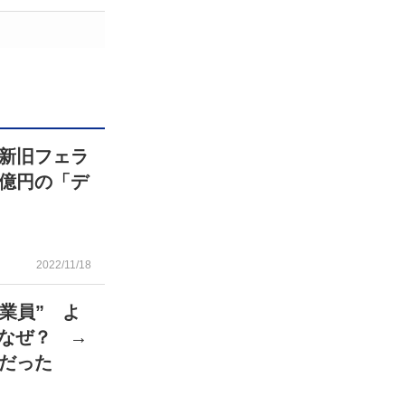
新旧フェラ
億円の「デ
2022/11/18
業員” よ
 なぜ？ →
だった