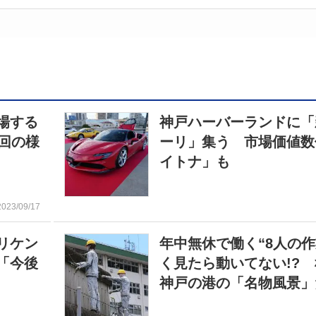
場する
神戸ハーバーランドに「
回の様
ーリ」集う 市場価値数
イトナ」も
2023/09/17
リケン
年中無休で働く“8人の作
「今後
く見たら動いてない!?
神戸の港の「名物風景」