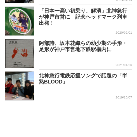
2023/09/19
「日本一高い初乗り、解消」北神急行
が神戸市営に 記念ヘッドマーク列車
出発！
2020/06/01
阿部詩、坂本花織らの幼少期の手形・
足形が神戸市営地下鉄駅構内に
2021/01/26
北神急行電鉄応援ソングで話題の「半
熟BLOOD」
2019/10/07