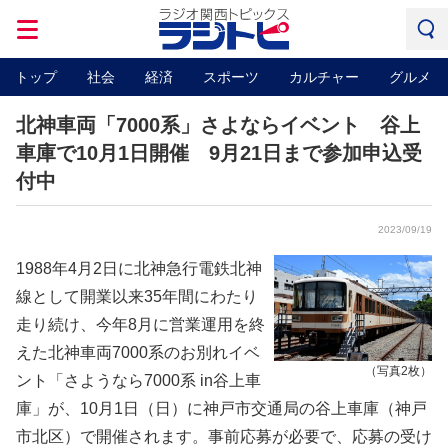
トップ
社会
経済
スポーツ
カルチャー
グルメ
北神車両「7000系」さよならイベント 谷上
車庫で10月1日開催 9月21日まで参加申込受
付中
2023/09/19
1988年4月2日に北神急行電鉄北神
線として開業以来35年間にわたり
走り続け、今年8月に営業運用を終
えた北神車両7000系のお別れイベ
（写真2枚）
ント「さようなら7000系 in谷上車
庫」が、10月1日（日）に神戸市交通局の谷上車庫（神戸
市北区）で開催されます。事前応募が必要で、応募の受け