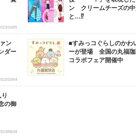
ン クリームチーズの中
と…⁉
2023/10/05
ァン
■すみっコぐらしのかわ
ンダー
ーが登場 全国の丸福珈
コラボフェア開催中
2023/10/04
字入り
念の御
2023/09/28