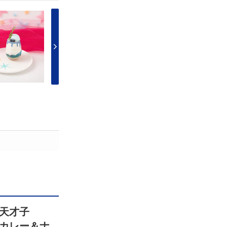
天才子
カレー＆ナ