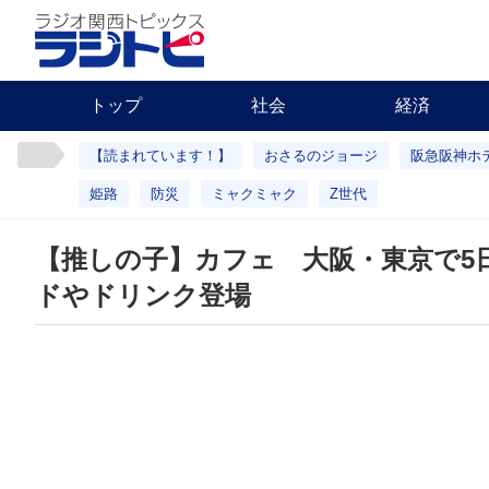
トップ
社会
経済
【読まれています！】
おさるのジョージ
阪急阪神ホ
姫路
防災
ミャクミャク
Z世代
【推しの子】カフェ 大阪・東京で5
ドやドリンク登場