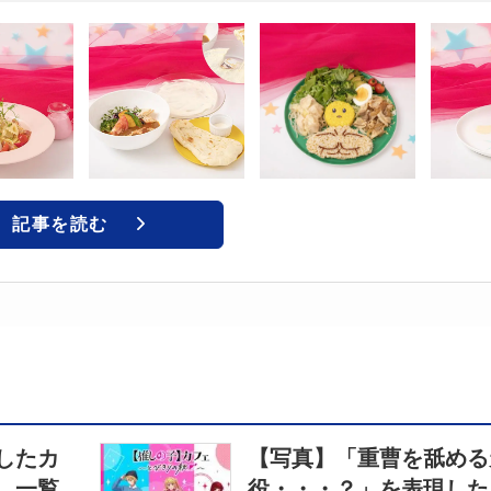
記事を読む
したカ
【写真】「重曹を舐める
 一覧
役・・・？」を表現した