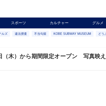
スポーツ
カルチャー
グルメ
テルズ
違法捜査
不当勾留
KOBE SUBWAY MUSEUM
どう
日（木）から期間限定オープン 写真映