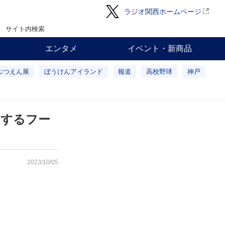
ラジオ関西ホームページ
サイト内検索
エンタメ
イベント・新商品
ぶつえん展
ぼうけんアイランド
報道
高校野球
神戸
えするフー
2023/10/05