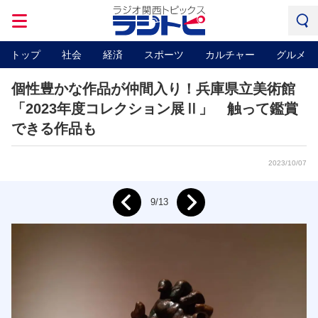
トップ
社会
経済
スポーツ
カルチャー
グルメ
個性豊かな作品が仲間入り！兵庫県立美術館
「2023年度コレクション展Ⅱ」 触って鑑賞
できる作品も
2023/10/07
Next
9/13
Prev