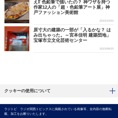
え⁉ 色鉛筆で描いたの？ 神ワザを持つ
作家12人の「超・色鉛筆アート展」神
戸ファッション美術館
2023/10/02
原寸大の建築の一部が「入るかな？ は
み出ちゃった。～宮本佳明 建築団地」
宝塚市立文化芸術センター
2023/09/25
クッキーの使用について
ラジトピ ラジオ関西トピックスに掲載されている画像等、全内容の無断転
載、加工をお断りいたします。