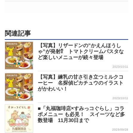
関連記事
【写真】リザードンの”かえんほうし
ゃ”が発射⁉ トマトクリームパスタな
ど楽しいメニューが続々登場
2023/10/11
【写真】練乳の甘さ引き立つミルクコ
ーヒー 名探偵ピカチュウのイラスト
がかわいい！
2023/10/11
■「丸福珈琲店×すみっコぐらし」コラ
ボメニュー も必見！ スイーツなど多
数登場 11月30日まで
2023/09/28