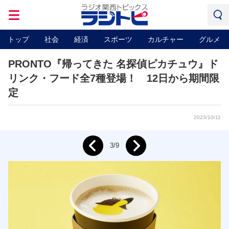
トップ
社会
経済
スポーツ
カルチャー
グルメ
PRONTO『帰ってきた 名探偵ピカチュウ』ド
リンク・フード全7種登場！ 12日から期間限
定
2023/10/11
Next
3/9
Prev