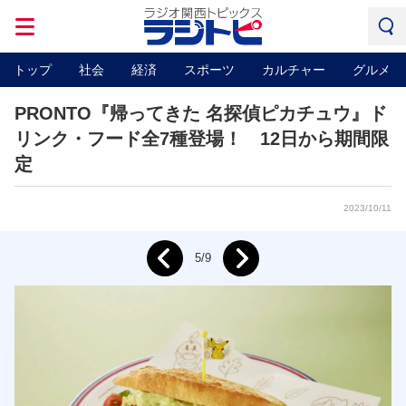
トップ
社会
経済
スポーツ
カルチャー
グルメ
PRONTO『帰ってきた 名探偵ピカチュウ』ド
リンク・フード全7種登場！ 12日から期間限
定
2023/10/11
Next
5/9
Prev