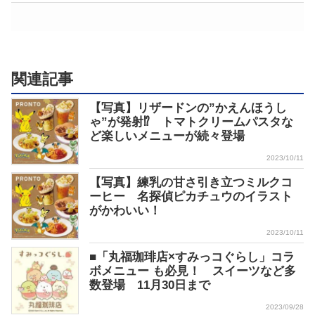
関連記事
【写真】リザードンの”かえんほうし
ゃ”が発射⁉ トマトクリームパスタな
ど楽しいメニューが続々登場
2023/10/11
【写真】練乳の甘さ引き立つミルクコ
ーヒー 名探偵ピカチュウのイラスト
がかわいい！
2023/10/11
■「丸福珈琲店×すみっコぐらし」コラ
ボメニュー も必見！ スイーツなど多
数登場 11月30日まで
2023/09/28