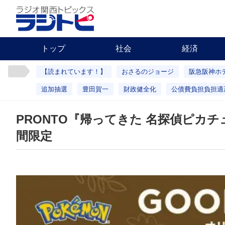
トップ
社会
経済
【読まれています！】
おさるのジョージ
阪急阪神ホ
追加抽選
豊田賀一
財政健全化
公債費負担負担適
PRONTO『帰ってきた 名探偵ピカ
間限定