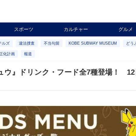
スポーツ
カルチャー
グルメ
テルズ
違法捜査
不当勾留
KOBE SUBWAY MUSEUM
どう
正化計画
報道
チュウ』ドリンク・フード全7種登場！ 1