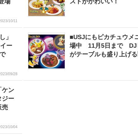
登場
ストがかわいい！
2023/10/11
し」
■USJにもピカチュウメ
スイー
場中 11月5日まで D
まで
がテーブルも盛り上げる
2023/09/28
「ケン
タジー
販売
2023/10/04