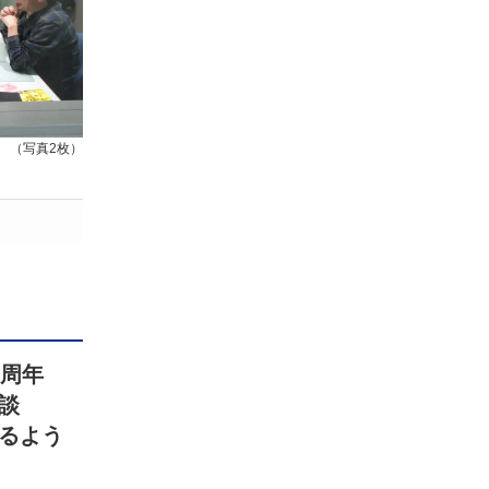
（写真2枚）
0周年
対談
るよう