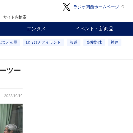
ラジオ関西ホームページ
サイト内検索
エンタメ
イベント・新商品
ぶつえん展
ぼうけんアイランド
報道
高校野球
神戸
ーツー
2023/10/19