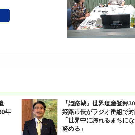
遺
『姫路城』世界遺産登録3
0年
姫路市長がラジオ番組で
「世界中に誇れるまちにな
努める」