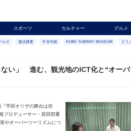
スポーツ
カルチャー
グルメ
テルズ
違法捜査
不当勾留
KOBE SUBWAY MUSEUM
どう
ない」 進む、観光地のICT化と“オーバ
西『平田オリザの舞台は但
開発プロデューサー・若田部重
策やオーバーツーリズムにつ