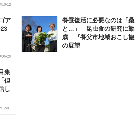
3/10/12
ゴア
養蚕復活に必要なのは「桑
23
と…」 昆虫食の研究に勤
歳 『養父市地域おこし協
の展望
3/06/29
目集
「但
信し
2/12/01