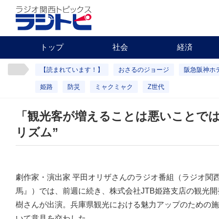
トップ
社会
経済
【読まれています！】
おさるのジョージ
阪急阪神ホ
姫路
防災
ミャクミャク
Z世代
「観光客が増えることは悪いことでは
リズム”
劇作家・演出家 平田オリザさんのラジオ番組（ラジオ関
馬』）では、前週に続き、株式会社JTB姫路支店の観光
樹さんが出演。兵庫県観光における魅力アップのための施
いて意見を交わした。