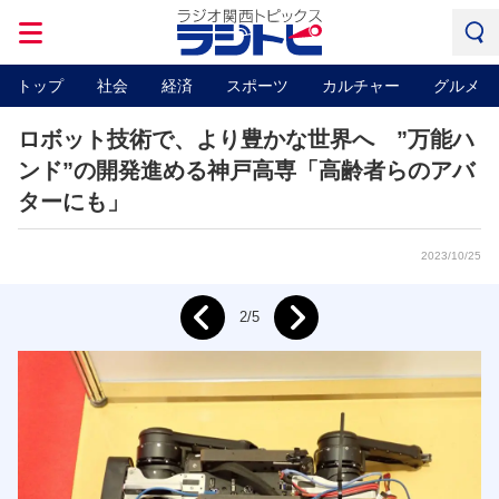
トップ
社会
経済
スポーツ
カルチャー
グルメ
ロボット技術で、より豊かな世界へ ”万能ハ
ンド”の開発進める神戸高専「高齢者らのアバ
ターにも」
2023/10/25
Next
2/5
Prev