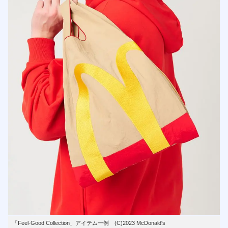
「Feel-Good Collection」アイテム一例 (C)2023 McDonald's