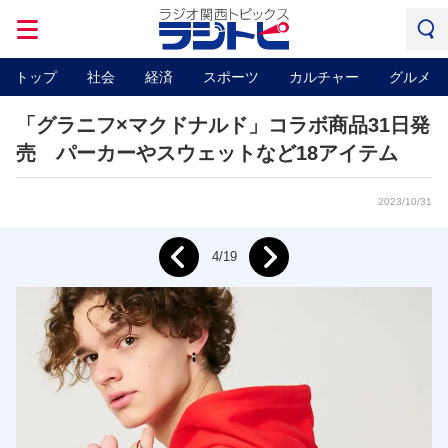
トップ
社会
経済
スポーツ
カルチャー
グルメ
「グラニフ×マクドナルド」コラボ商品31日発
売 パーカーやスウェットなど18アイテム
2023/10/31
Next
4/19
Prev