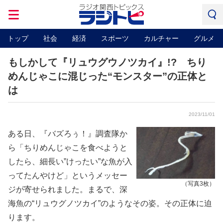
トップ
社会
経済
スポーツ
カルチャー
グルメ
もしかして『リュウグウノツカイ』!? ちり
めんじゃこに混じった“モンスター”の正体と
は
2023/11/01
ある日、『バズろぅ！』調査隊か
ら「ちりめんじゃこを食べようと
したら、細長い”けったい”な魚が入
ってたんやけど」というメッセー
（写真3枚）
ジが寄せられました。まるで、深
海魚の“リュウグノツカイ”のようなその姿。その正体に迫
ります。