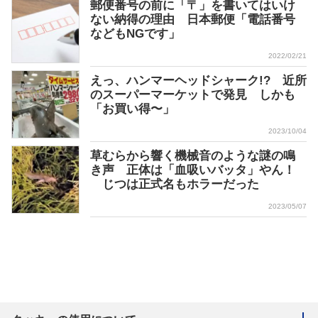
郵便番号の前に「〒」を書いてはいけ
ない納得の理由 日本郵便「電話番号
などもNGです」
2022/02/21
えっ、ハンマーヘッドシャーク!? 近所
のスーパーマーケットで発見 しかも
「お買い得〜」
2023/10/04
草むらから響く機械音のような謎の鳴
き声 正体は「血吸いバッタ」やん！
じつは正式名もホラーだった
2023/05/07