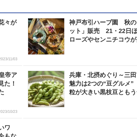
花々が
神戸布引ハーブ園 秋の
ット」販売 21・22日
ローズやセンニチコウが
2023/11/03
皇帝ア
兵庫・北摂めぐり～三田
見た！
魅力は2つの“豆グルメ”
た
粒が大きい黒枝豆ともう
2023/10/23
いワ
今もな