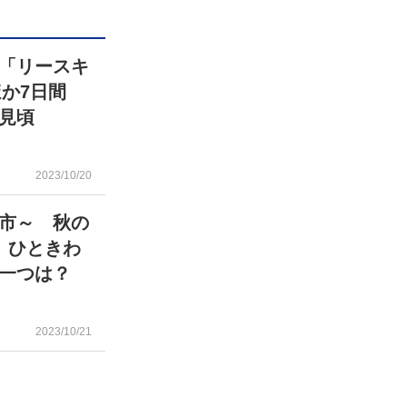
「リースキ
ほか7日間
見頃
2023/10/20
市～ 秋の
 ひときわ
一つは？
2023/10/21