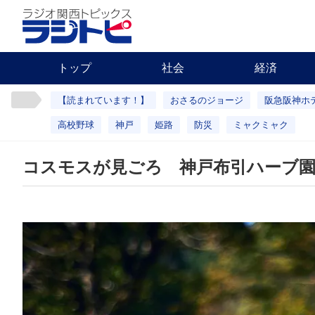
トップ
社会
経済
【読まれています！】
おさるのジョージ
阪急阪神ホ
高校野球
神戸
姫路
防災
ミャクミャク
コスモスが見ごろ 神戸布引ハーブ