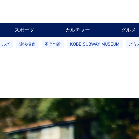
スポーツ
カルチャー
グルメ
テルズ
違法捜査
不当勾留
KOBE SUBWAY MUSEUM
どう
園