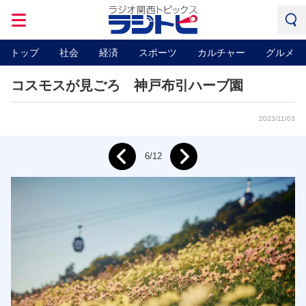
トップ
社会
経済
スポーツ
カルチャー
グルメ
コスモスが見ごろ 神戸布引ハーブ園
2023/11/03
Next
6/12
Prev