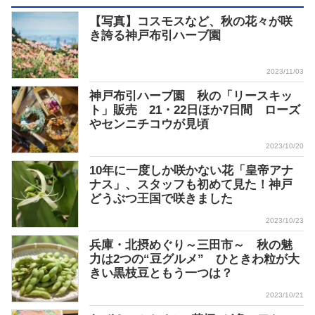
【写真】コスモスなど、秋の花々が咲
き誇る神戸布引ハーブ園
2023/11/03
神戸布引ハーブ園 秋の「リースキッ
ト」販売 21・22日ほか7日間 ローズ
やセンニチコウが見頃
2023/10/20
10年に一度しか咲かない花「皇帝アナ
ナス」、スタッフも初めて見た！神戸
どうぶつ王国で咲きました
2023/10/23
兵庫・北摂めぐり～三田市～ 秋の魅
力は2つの“豆グルメ” ひときわ粒が大
きい黒枝豆ともう一つは？
2023/10/21