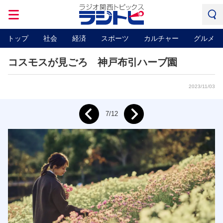
トップ
社会
経済
スポーツ
カルチャー
グルメ
コスモスが見ごろ 神戸布引ハーブ園
2023/11/03
Next
7/12
Prev