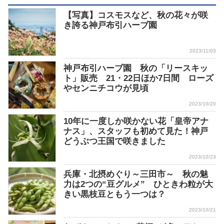
【写真】コスモスなど、秋の花々が咲
き誇る神戸布引ハーブ園
2023/11/03
神戸布引ハーブ園 秋の「リースキッ
ト」販売 21・22日ほか7日間 ローズ
やセンニチコウが見頃
2023/10/20
10年に一度しか咲かない花「皇帝アナ
ナス」、スタッフも初めて見た！神戸
どうぶつ王国で咲きました
2023/10/23
兵庫・北摂めぐり～三田市～ 秋の魅
力は2つの“豆グルメ” ひときわ粒が大
きい黒枝豆ともう一つは？
2023/10/21