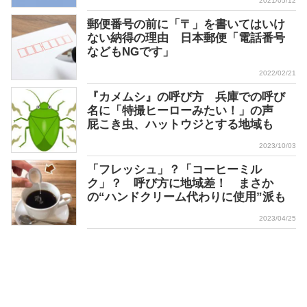
2021/05/12
郵便番号の前に「〒」を書いてはいけ
ない納得の理由 日本郵便「電話番号
などもNGです」
2022/02/21
『カメムシ』の呼び方 兵庫での呼び
名に「特撮ヒーローみたい！」の声
屁こき虫、ハットウジとする地域も
2023/10/03
「フレッシュ」？「コーヒーミル
ク」？ 呼び方に地域差！ まさか
の“ハンドクリーム代わりに使用”派も
2023/04/25