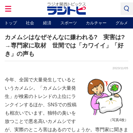
トップ
社会
経済
スポーツ
カルチャー
グルメ
カメムシはなぜそんなに嫌われる? 実害は?
→専門家に取材 世間では「カワイイ」「好
き」の声も
2023/11/05
今年、全国で大量発生していると
いうカメムシ。「カメムシ大量発
生」が検索のトレンドの上位にラ
ンクインするほか、SNSでの投稿
も相次いでいます。独特の臭いを
（写真4枚）
放つことで悪名高いカメムシです
が、実際のところ害はあるのでしょうか。専門家に聞きま