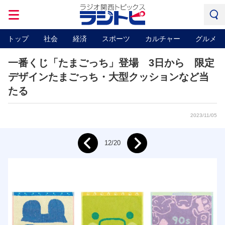
トップ
社会
経済
スポーツ
カルチャー
グルメ
一番くじ「たまごっち」登場 3日から 限定
デザインたまごっち・大型クッションなど当
たる
2023/11/05
Next
12/20
Prev